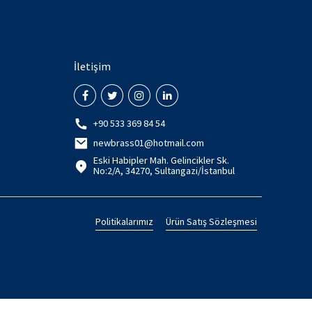
İletişim
+90 533 369 84 54
newbrass01@hotmail.com
Eski Habipler Mah. Gelincikler Sk.
No:2/A, 34270, Sultangazi/İstanbul
Politikalarımız
Ürün Satış Sözleşmesi