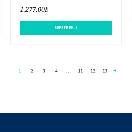
1.277,00
₺
SEPETE EKLE
→
1
2
3
4
…
11
12
13