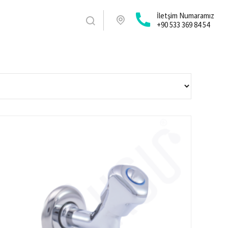
İletşim Numaramız
+90 533 369 84 54