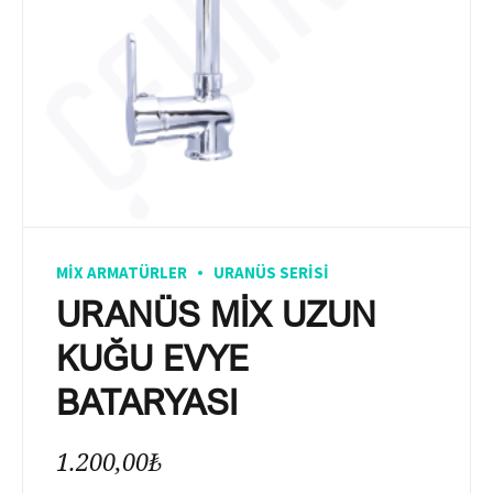
MIX ARMATÜRLER
URANÜS SERISI
URANÜS MİX UZUN
KUĞU EVYE
BATARYASI
1.200,00
₺