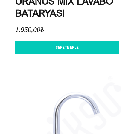
URANÜS MİX LAVABO
BATARYASI
1.950,00
₺
SEPETE EKLE