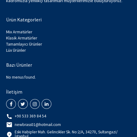
kadromuzla yenilikçi tasarımları müşterilerimizle buluşturuyoruz.
Ürün Kategorleri
Mix Armatürler
Klasik Armatürler
Tamamlayıcı Ürünler
Lüx Ürünler
Bazı Ürünler
No menus found.
İletişim
+90 533 369 84 54
newbrass01@hotmail.com
Eski Habipler Mah. Gelincikler Sk. No:2/A, 34270, Sultangazi/
İstanbul