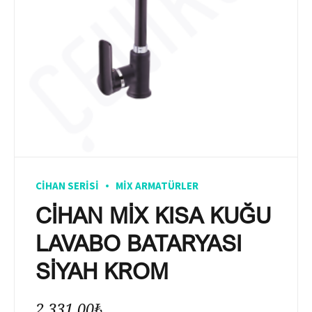
CIHAN SERISI
MIX ARMATÜRLER
CİHAN MİX KISA KUĞU
LAVABO BATARYASI
SİYAH KROM
2.331,00
₺